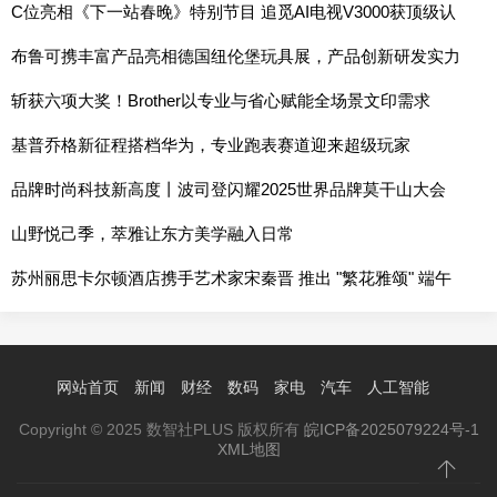
的时代之作
C位亮相《下一站春晚》特别节目 追觅AI电视V3000获顶级认
可
布鲁可携丰富产品亮相德国纽伦堡玩具展，产品创新研发实力
持续提升
斩获六项大奖！Brother以专业与省心赋能全场景文印需求
基普乔格新征程搭档华为，专业跑表赛道迎来超级玩家
品牌时尚科技新高度丨波司登闪耀2025世界品牌莫干山大会
山野悦己季，萃雅让东方美学融入日常
苏州丽思卡尔顿酒店携手艺术家宋秦晋 推出 "繁花雅颂" 端午
联名礼盒 以艺术笔触赋新传统节礼
网站首页
新闻
财经
数码
家电
汽车
人工智能
Copyright © 2025 数智社PLUS 版权所有
皖ICP备2025079224号-1
XML地图