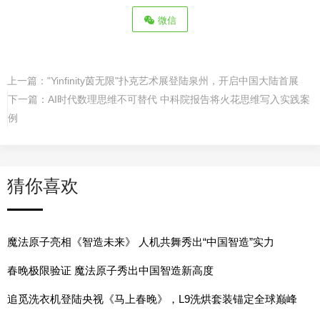
微信
上一篇：
"Yinfinity茵无限"扑克艺术展登陆泉州，开启中国大陆首展
下一篇：
AI时代数理思维不可替代 中科院报告将火花思维写入实践案
例
猜你喜欢
魔法原子亮相《智造未来》 人机共舞秀出“中国智造”实力
春晚极限验证 魔法原子秀出中国智造新高度
追觅洗衣机登陆央视《马上春晚》，L9洗烘套装锚定全球巅峰