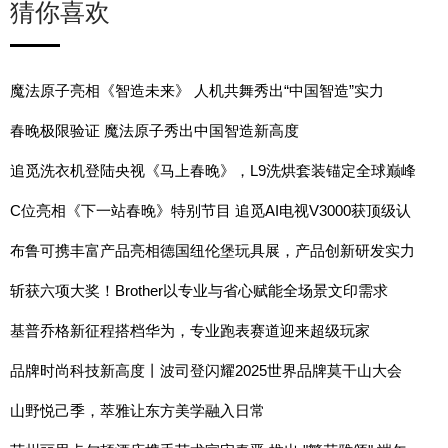
猜你喜欢
魔法原子亮相《智造未来》 人机共舞秀出“中国智造”实力
春晚极限验证 魔法原子秀出中国智造新高度
追觅洗衣机登陆央视《马上春晚》，L9洗烘套装锚定全球巅峰
的时代之作
C位亮相《下一站春晚》特别节目 追觅AI电视V3000获顶级认
可
布鲁可携丰富产品亮相德国纽伦堡玩具展，产品创新研发实力
持续提升
斩获六项大奖！Brother以专业与省心赋能全场景文印需求
基普乔格新征程搭档华为，专业跑表赛道迎来超级玩家
品牌时尚科技新高度丨波司登闪耀2025世界品牌莫干山大会
山野悦己季，萃雅让东方美学融入日常