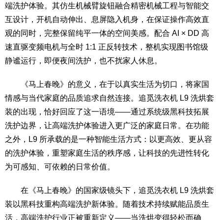
端洗护体验。其仿生机械臂旋钮融合精密机械工程与智能交
互设计，开机自动伸出、息屏隐入机身，在保证操作高效直
观的同时，完整保留纯平一体的空间美感。配合 AI × DD 高
速直驱变频电机与全时 1:1 正反转技术，整机实现图书馆级
静谧运行，即便夜间洗护，也不扰家人休息。
《马上春晚》的意义，在于以真实生活为切口，将家国
情感与当代家庭的品质追求自然连接。追觅洗衣机 L9 洗烘套
装的出现，恰好回应了这一语境——通过系统级黑科技拓展
洗护边界，让高端洗护体验进入更广泛的家庭日常。在功能
之外，L9 所承载的是一种智能生活方式：以更高效、更从容
的洗护体验，重塑家庭生活的秩序感，让科技的先进性转化
为可感知、可依赖的日常价值。
在《马上春晚》的国家级镜头下，追觅洗衣机 L9 洗烘套
装以黑科技重构高端洗护新体验。随着技术持续赋能品质生
活，高端洗护行业正被重新定义——当洗烘变得轻松而确