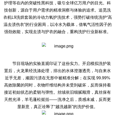
护理等在内的突破性黑科技，吸引全球亿万用户的目光。科
技创新，源自于用户需求的精准洞察与体验的追求。追觅洗
衣机L9洗烘套装的冷动力氧护洗技术，强势打破传统洗护“高
温去渍伤衣”的行业困局，以冷水为载体，借氧气活性因子的
强劲效能，实现去渍与护衣的融合，重构洗护行业新标准。
节目现场的实验直观印证了这份实力。开启模拟洗护装
置后，火龙果经洗涤处理，排出的水体澄澈透亮，与自来水
近乎无差，顽固污渍在无形中被精准分解；在实现 99.99%
高效除菌的同时，衣物纤维结构并未受到破坏，反而保持着
接近初始状态的柔韧与弹性。丝绒依旧细腻顺滑，真丝保有
天然光泽，羊毛蓬松挺括——洗净之后，质感未减，反而更
显新意，真正诠释了“越洗越新”的洗护价值。