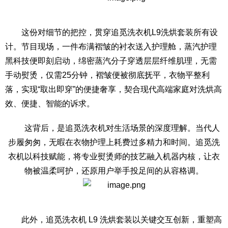
这份对细节的把控，贯穿追觅洗衣机L9洗烘套装所有设
计。节目现场，一件布满褶皱的衬衣送入护理舱，蒸汽护理
黑科技便即刻启动，绵密蒸汽分子穿透层层纤维肌理，无需
手动熨烫，仅需25分钟，褶皱便被彻底抚平，衣物平整利
落，实现“取出即穿”的便捷奢享，契合现代高端家庭对洗烘高
效、便捷、智能的诉求。
这背后，是追觅洗衣机对生活场景的深度理解。当代人
步履匆匆，无暇在衣物护理上耗费过多精力和时间。追觅洗
衣机以科技赋能，将专业熨烫师的技艺融入机器内核，让衣
物被温柔呵护，还原用户举手投足间的从容格调。
此外，追觅洗衣机 L9 洗烘套装以关键交互创新，重塑高