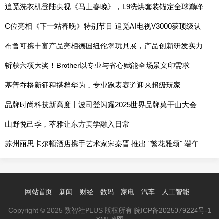
追觅洗衣机登陆央视《马上春晚》，L9洗烘套装锚定全球巅峰
的时代之作
C位亮相《下一站春晚》特别节目 追觅AI电视V3000获顶级认
可
布鲁可携丰富产品亮相德国纽伦堡玩具展，产品创新研发实力
持续提升
斩获六项大奖！Brother以专业与省心赋能全场景文印需求
基普乔格新征程搭档华为，专业跑表赛道迎来超级玩家
品牌时尚科技新高度丨波司登闪耀2025世界品牌莫干山大会
山野悦己季，萃雅让东方美学融入日常
苏州丽思卡尔顿酒店携手艺术家宋秦晋 推出 "繁花雅颂" 端午
联名礼盒 以艺术笔触赋新传统节礼
网站首页
新闻
财经
数码
家电
汽车
人工智能
Copyright © 2025 数智社PLUS 版权所有
皖ICP备2025079224号-1