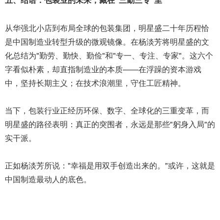
五、结语：包装业的未来，藏在"三勤三专"里
从华强北小店到布局全球的包装集团，明星盛二十年历程恰
是中国制造业转型升级的微观镜像。在杨淡芳将明星盛的文
化总结为"勤劳、勤快、勤俭"和"专一、专注、专家"。这六个
字看似朴素，却直指制造业的本质——在浮躁的资本游戏
中，坚持长期主义；在技术浪潮里，守住工匠精神。
当下，包装行业正经历环保、数字、全球化的三重变革，而
明星盛的路径表明：真正的突围者，永远是那些"躬身入局"的
实干派。
正如杨淡芳所说："幸福是用双手创造出来的。"或许，这就是
中国制造最动人的底色。