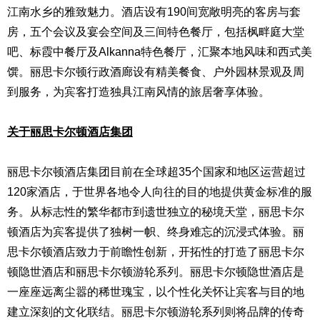
江南水乡的雅致魅力。酒店设有190间宽敞明亮的客房与套
房，五个会议及宴会空间及三间特色餐厅，包括枫畔庭大堂
吧、标霞中餐厅及Alkanna特色餐厅，汇聚本地风味和西式美
馔。丽思卡尔顿行政酒廊设有精美餐食、户外园林景观及周
到服务，为宾客打造独具江南风情的旅居奢享体验。
关于丽思卡尔顿酒店集团
丽思卡尔顿酒店集团目前在全球超35个国家和地区运营超过
120家酒店，于世界各地令人向往的目的地提供黄金标准的服
务。从标志性的繁华都市到遗世独立的秘境天堂，丽思卡尔
顿酒店为宾客提供了独树一帜、终身难忘的沉浸式体验。丽
思卡尔顿酒店致力于前瞻性创新，开拓性的打造了丽思卡尔
顿隐世酒店和丽思卡尔顿游轮系列。丽思卡尔顿隐世酒店是
一座座远离尘嚣的稀世瑰宝，以个性化关怀让宾客与目的地
建立深刻的文化联结。丽思卡尔顿游轮系列则将品牌的传奇