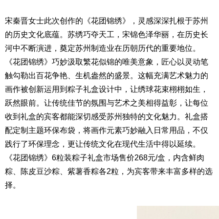
宋秦晋女士此次创作的《花团锦绣》，灵感深深扎根于苏州
的历史文化底蕴。苏绣巧夺天工，宋锦色泽华丽，在历史长
河中不断演进，奠定苏州制造业在历朝历代的重要地位。
《花团锦绣》巧妙汲取繁花似锦的唯美意象，匠心以灵动笔
触勾勒出百花争艳、生机盎然的盛景。这幅充满艺术魅力的
画作被创新运用到粽子礼盒设计中，让绣球花束栩栩如生，
跃然眼前。让传统佳节的氛围与艺术之美相得益彰，让每位
收到礼盒的宾客都能深切感受苏州独特的文化魅力。礼盒搭
配定制主题环保布袋，将画作元素巧妙融入日常用品，不仅
践行了环保理念，更让传统文化在现代生活中得以延续。
《花团锦绣》6粒装粽子礼盒市场售价268元/盒，内含鲜肉
粽、陈皮豆沙粽、紫薯香粽各2粒，为宾客带来丰富多样的选
择。