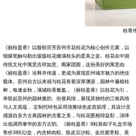
桂香
《丽桂盈香》以馥郁芬芳苏州市花桂花为核心创作元素，以
细腻笔触勾勒出簇簇桂花缀满枝头的柔美之姿。桂花在中国
传统文化中寓意吉祥如意、阖家团圆，这份美好的寓意由
《丽桂盈香》诠释并传递，更成为展现苏州城市魅力的绝佳
载体。苏州自古以来就与桂花有着深厚渊源，园林中遍植桂
树，每逢金秋，满城桂香氤氲，《丽桂盈香》以桂花为引，
串联起苏州的园林雅韵、街巷风情，展现其独特的江南风情
与人文底蕴 。定制托特包采用清雅绿色皮质肌理，其设计灵
感源自东方古典园林的含蓄之美，与桂花图相得益彰，演绎
出低调而奢华的东方古韵。《丽桂盈香》8粒装粽子礼盒市场
售价388元/盒，内含鲜肉粽、陈皮豆沙粽、金丝蜜枣粽、美