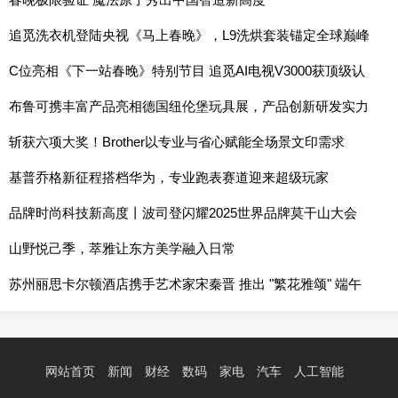
追觅洗衣机登陆央视《马上春晚》，L9洗烘套装锚定全球巅峰
的时代之作
C位亮相《下一站春晚》特别节目 追觅AI电视V3000获顶级认
可
布鲁可携丰富产品亮相德国纽伦堡玩具展，产品创新研发实力
持续提升
斩获六项大奖！Brother以专业与省心赋能全场景文印需求
基普乔格新征程搭档华为，专业跑表赛道迎来超级玩家
品牌时尚科技新高度丨波司登闪耀2025世界品牌莫干山大会
山野悦己季，萃雅让东方美学融入日常
苏州丽思卡尔顿酒店携手艺术家宋秦晋 推出 "繁花雅颂" 端午
联名礼盒 以艺术笔触赋新传统节礼
网站首页
新闻
财经
数码
家电
汽车
人工智能