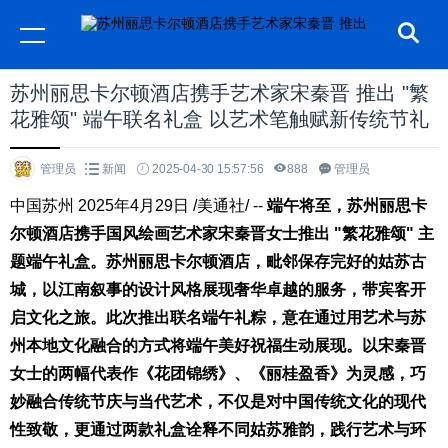
苏州丽思卡尔顿酒店携手艺术家宋秦晋 推出 "繁
花雅颂" 端午联名礼盒 以艺术笔触赋新传统节礼
管理员
新闻
2025-04-30 15:57:56
888
管理员
中国苏州
2025年4月29日
/美通社/ --
端午将至，苏州丽思卡
尔顿酒店携手国风绘画艺术家宋秦晋女士推出 "繁花雅颂" 主
题端午礼盒。苏州丽思卡尔顿酒店，毗邻保存完好的姑苏古
城，以江南叙事的设计风格展现奢华卓越的服务，带宾客开
启文化之旅。此次推出联名端午礼粽，意在通过用艺术与苏
州本地文化融合的方式将端午美好祝福生动展现。以宋秦晋
女士的两幅代表作《花团锦绣》、《丽桂盈香》为灵感，巧
妙融合传统节庆与当代艺术，不仅是对中国传统文化的现代
性致敬，更通过两款礼盒诠释不同姑苏雅韵，践行艺术与环