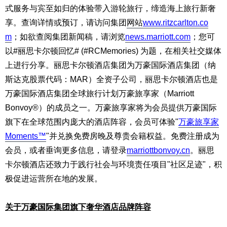
式服务与宾至如归的体验带入游轮旅行，缔造海上旅行新奢
享。查询详情或预订，请访问集团
网站
www.ritzcarlton.co
m
；如欲查阅集团新闻稿，请浏览
news.marriott.com
；您可
以#丽思卡尔顿回忆# (#RCMemories) 为题，在相关社交媒体
上进行分享。丽思卡尔顿酒店集团为万豪国际酒店集团（纳
斯达克股票代码：MAR）全资子公司，丽思卡尔顿酒店也是
万豪国际酒店集团全球旅行计划万豪旅享家（Marriott
Bonvoy®）的成员之一。万豪旅享家将为会员提供万豪国际
旗下在全球范围内庞大的酒店阵容，会员可体验"
万豪旅享家
Moments™
"并兑换免费房晚及尊贵会籍权益。免费注册成为
会员，或者垂询更多信息，请登录
marriottbonvoy.cn
。丽思
卡尔顿酒店还致力于践行社会与环境责任项目"社区足迹"，积
极促进运营所在地的发展。
关于万豪国际集团旗下奢华酒店品牌阵容