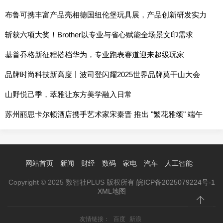
可
布鲁可携丰富产品亮相德国纽伦堡玩具展，产品创新研发实力
持续提升
斩获六项大奖！Brother以专业与省心赋能全场景文印需求
基普乔格新征程搭档华为，专业跑表赛道迎来超级玩家
品牌时尚科技新高度丨波司登闪耀2025世界品牌莫干山大会
山野悦己季，萃雅让东方美学融入日常
苏州丽思卡尔顿酒店携手艺术家宋秦晋 推出 "繁花雅颂" 端午
联名礼盒 以艺术笔触赋新传统节礼
网站首页
新闻
财经
数码
家电
汽车
人工智能
Copyright © 2025 数智社PLUS 版权所有
皖ICP备2025079224号-1
XML地图
友情链接：
百度
新浪