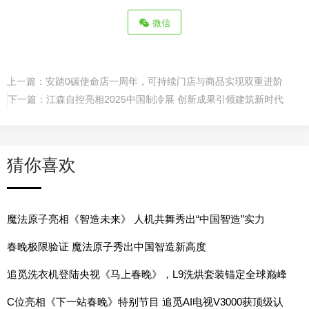
微信
上一篇：
安踏0碳使命店一周年，可持续门店与商品实现双重进阶
下一篇：
江森自控亮相2025中国制冷展 创新成果引领建筑新时代
猜你喜欢
魔法原子亮相《智造未来》 人机共舞秀出“中国智造”实力
春晚极限验证 魔法原子秀出中国智造新高度
追觅洗衣机登陆央视《马上春晚》，L9洗烘套装锚定全球巅峰
的时代之作
C位亮相《下一站春晚》特别节目 追觅AI电视V3000获顶级认