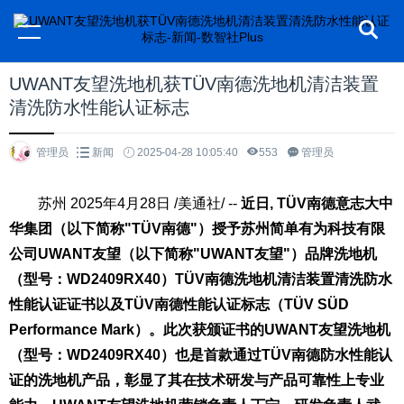
UWANT友望洗地机获TÜV南德洗地机清洁装置
清洗防水性能认证标志
管理员
新闻
2025-04-28 10:05:40
553
管理员
苏州
2025年4月28日
/美通社/ --
近日
, TÜV
南德意志大中
华集团（以下简称"
TÜV
南德"）授予苏州简单有为科技有限
公司
UWANT
友望（以下简称"
UWANT
友望"）品牌洗地机
（型号：
WD2409RX40
）
TÜV
南德洗地机清洁装置清洗防水
性能认证
证书以及
TÜV
南德性能认证标志
（
TÜV SÜD
Performance Mark
）。此次获颁证书的
UWANT
友望洗地机
（型号：
WD2409RX40
）也是首款通过
TÜV
南德防水性能认
证的洗地机产品，彰显了其在技术研发与产品可靠性上专业