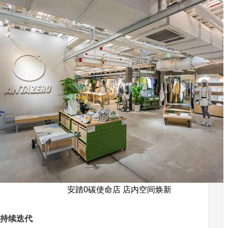
安踏0碳使命店 店内空间焕新
持续迭代