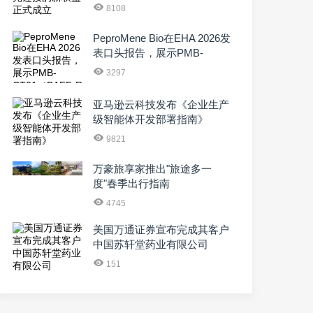
8108
PeproMene Bio在EHA 2026发
表口头报告，展示PMB-
CT01（BAFF-R CAR···
3297
亚马逊云科技发布《企业生产
级智能体开发部署指南》
9821
万豪旅享家推出"旅途多一
度"春季出行指南
4745
美国万通证券宣布完成其客户
中国苏轩堂药业有限公司
（NASDAQ：SXTC）1000万
151
美元的注册直接发···