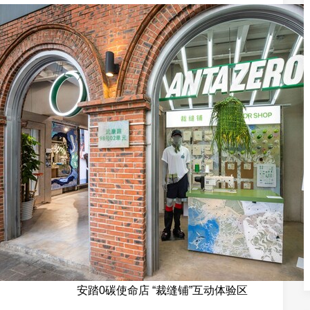
安踏0碳使命店 “裁缝铺”互动体验区