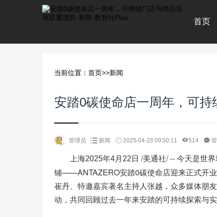
首页
当前位置：
首页
>>
新闻
安踏0碳使命店一周年，可持
管理员
新闻
2025-04-23 09:50:11
514
管
/美通社/ -- 今天
上海
2025年4月22日
铺——ANTAZERO安踏0碳使命店迎来正式
崔丹、特邀嘉宾著名主持人张越，众多媒体朋友
动，共同回顾过去一年来安踏的可持续探索与实