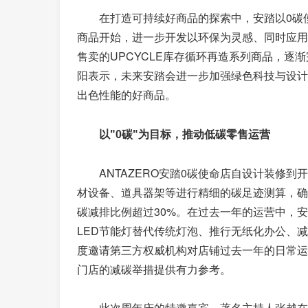
在打造可持续好商品的探索中，安踏以0碳
商品开始，进一步开发以环保为灵感、同时应用绿
售卖的UPCYCLE库存循环再造系列商品，逐
阳表示，未来安踏会进一步加强绿色科技与设计
出色性能
好商品。
的
以"0
碳"
为目标，推动低碳零售运营
ANTAZERO安踏0碳使命店自设计装修
材设备、道具器架等进行精细的碳足迹测算，确
碳减排比例超过30%。在过去一年的运营中，
LED节能灯替代传统灯泡、推行无纸化办公、
度邀请第三方权威机构对店铺过去一年的日常运
门店的减碳举措提供有力参考。
此次周年庆的特邀嘉宾、著名主持人张越在深