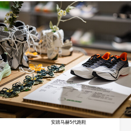
安踏马赫5代跑鞋