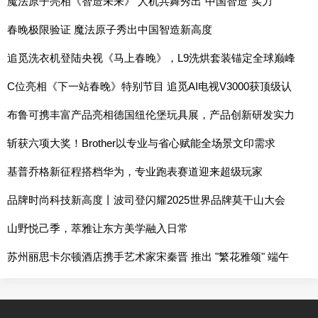
魔法原子亮相《智造未来》 人机共舞秀出“中国智造”实力
春晚极限验证 魔法原子秀出中国智造新高度
追觅洗衣机登陆央视《马上春晚》，L9洗烘套装锚定全球巅峰
的时代之作
C位亮相《下一站春晚》特别节目 追觅AI电视V3000获顶级认
可
布鲁可携丰富产品亮相德国纽伦堡玩具展，产品创新研发实力
持续提升
斩获六项大奖！Brother以专业与省心赋能全场景文印需求
基普乔格新征程搭档华为，专业跑表赛道迎来超级玩家
品牌时尚科技新高度丨波司登闪耀2025世界品牌莫干山大会
山野悦己季，萃雅让东方美学融入日常
苏州丽思卡尔顿酒店携手艺术家宋秦晋 推出 "繁花雅颂" 端午
联名礼盒 以艺术笔触赋新传统节礼