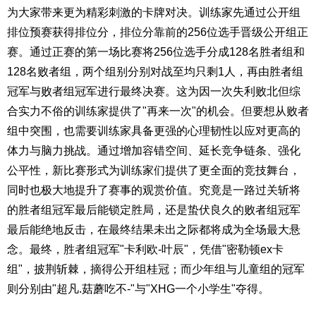
为大家带来更为精彩刺激的卡牌对决。训练家先通过公开组
排位预赛获得排位分，排位分靠前的256位选手晋级公开组正
赛。通过正赛的第一场比赛将256位选手分成128名胜者组和
128名败者组，两个组别分别对战至均只剩1人，再由胜者组
冠军与败者组冠军进行最终决赛。这为因一次失利败北但综
合实力不俗的训练家提供了"再来一次"的机会。但要想从败者
组中突围，也需要训练家具备更强的心理韧性以应对更高的
体力与脑力挑战。通过增加容错空间、延长竞争链条、强化
公平性，新比赛形式为训练家们提供了更全面的竞技舞台，
同时也极大地提升了赛事的观赏价值。究竟是一路过关斩将
的胜者组冠军最后能锁定胜局，还是蛰伏良久的败者组冠军
最后能绝地反击，在最终结果未出之际都将成为全场最大悬
念。最终，胜者组冠军"卡利欧-叶辰"，凭借"密勒顿ex卡
组"，披荆斩棘，摘得公开组桂冠；而少年组与儿童组的冠军
则分别由"超凡.菇蘑吃不-"与"XHG一个小学生"夺得。