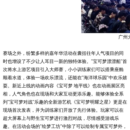
广州
赛场之外，纷繁多样的嘉年华活动在囊括往年人气项目的同
时也增设了不少让人耳目一新的独特体验。"宝可梦漂漂船"首
次将水上游艺项目引入大师赛，小小训练家们可以搭乘座舱
顺着水道，体验一场欢乐漂流，还能在"海洋球乐园"中欢乐嬉
耍。新近上线的动画内容《宝可梦 地平线》也在动画展区亮
相，人气角色也在现场和大家互动更添乐趣。能够体验全系
列"宝可梦对战"乐趣的全新游艺机《宝可梦明耀之星》更是在
现场首次发表，并为训练家们开放了先行体验。玩家可以在
超大屏幕上与野生宝可梦进行激烈对战，尽情感受游戏乐
趣。在活动会场的"绘梦工坊"中除了可以绘制专属宝可梦外，