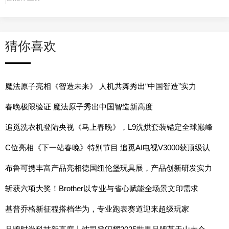
猜你喜欢
魔法原子亮相《智造未来》 人机共舞秀出“中国智造”实力
春晚极限验证 魔法原子秀出中国智造新高度
追觅洗衣机登陆央视《马上春晚》，L9洗烘套装锚定全球巅峰
的时代之作
C位亮相《下一站春晚》特别节目 追觅AI电视V3000获顶级认
可
布鲁可携丰富产品亮相德国纽伦堡玩具展，产品创新研发实力
持续提升
斩获六项大奖！Brother以专业与省心赋能全场景文印需求
基普乔格新征程搭档华为，专业跑表赛道迎来超级玩家