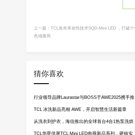
上一篇：
TCL发布革命性技术SQD-Mini LED ，打破
色域僵局
猜你喜欢
行业领导品牌Laurastar与BOSS于AWE2025携手推
出限定合作系列
TCL 冰洗新品亮相 AWE，开启智慧生活新篇章
从洗衣到护衣，海信推出的全球首台4合1热泵洗烘
一体机如何让生活更轻松？
TCL华星供屏TCL Mini LED电视新品系列，硬核实