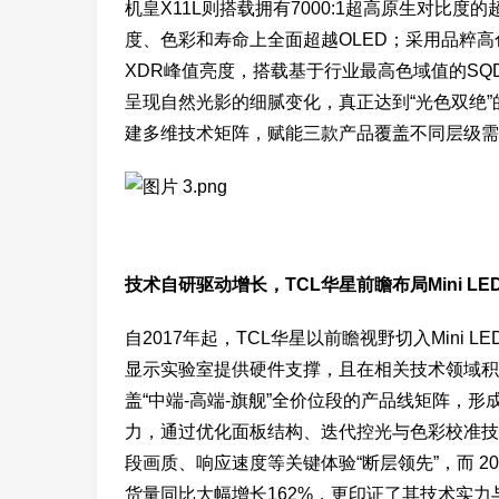
机皇X11L则搭载拥有7000:1超高原生对比度的
度、色彩和寿命上全面超越OLED；采用品粹高色阻
XDR峰值亮度，搭载基于行业最高色域值的SQD-
呈现自然光影的细腻变化，真正达到“光色双绝”
建多维技术矩阵，赋能三款产品覆盖不同层级需求，
技术自研驱动增长，TCL华星前瞻布局Mini L
自2017年起，TCL华星以前瞻视野切入Mini 
显示实验室提供硬件支撑，且在相关技术领域积
盖“中端-高端-旗舰”全价位段的产品线矩阵，
力，通过优化面板结构、迭代控光与色彩校准技
段画质、响应速度等关键体验“断层领先”，而 202
货量同比大幅增长162%，更印证了其技术实