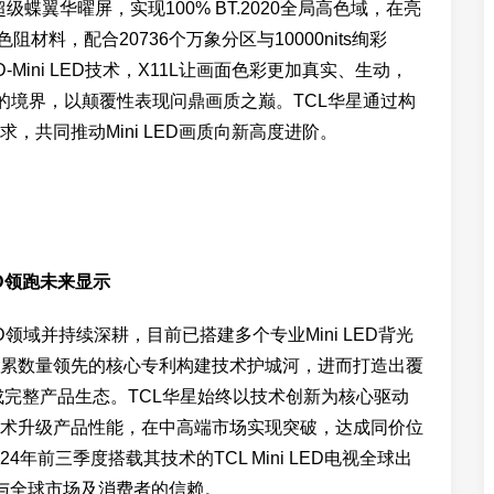
超级蝶翼华曜屏，实现100% BT.2020全局高色域，在亮
材料，配合20736个万象分区与10000nits绚彩
Mini LED技术，X11L让画面色彩更加真实、生动，
的境界，以颠覆性表现问鼎画质之巅。TCL华星通过构
共同推动Mini LED画质向新高度进阶。
ED领跑未来显示
LED领域并持续深耕，目前已搭建多个专业Mini LED背光
累数量领先的核心专利构建技术护城河，进而打造出覆
形成完整产品生态。TCL华星始终以技术创新为核心驱动
术升级产品性能，在中高端市场实现突破，达成同价位
4年前三季度搭载其技术的TCL Mini LED电视全球出
力与全球市场及消费者的信赖。