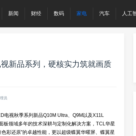
新闻
财经
数码
家电
汽车
人工
LED电视新品系列，硬核实力筑就画质
理员
 LED电视秋季系列新品Q10M Ultra、Q9M以及X11L
i LED面板领域多年的技术深耕与定制化解决方案，TCL华星
准色彩还原”的卓越性能，更以超级蝶翼华曜屏、蝶翼星