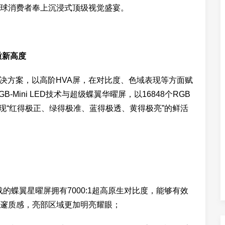
球消费者奉上沉浸式顶级视觉盛宴。
质新高度
解决方案，以高阶HVA屏，在对比度、色域表现等方面赋
B-Mini LED技术与超级蝶翼华曜屏，以16848个RGB
彩呈现“红得极正、绿得极准、蓝得极透、黄得极亮”的鲜活
M，搭载的蝶翼星曜屏拥有7000:1超高原生对比度，能够有效
邃质感，亮部区域更加明亮耀眼；