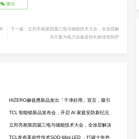
微信
十年
下一篇：
立邦亮相第四届三电与储能技术大会，全涂层解
决方案为电力设备提供长效绿色防护
HIZERO赫兹携新品发出「干净好用」宣言，吸引
央视等媒体报道
TCL 智能锁新品发布会，开启 AI 家庭安防新纪元
立邦亮相第四届三电与储能技术大会，全涂层解决
方案为电力设备提供长效绿色防护
TCL发布革命性技术SQD-Mini LED ，打破十年色