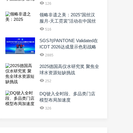
126
领略非遗之美：2025"国丝汉
服月-天工霓裳"活动在中国丝
绸博物馆启幕
516
SGS与PANTONE Validated在
ICDT 2026达成显示色彩战略
合作 共推自然光色彩体···
2885
2025德国高仪水研究奖 聚焦全
球水资源短缺挑战
252
DQ驶入全时段、多品类门店
模型布局加速度
326