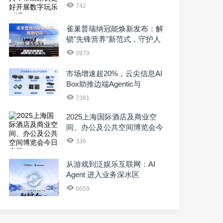
乐对话
742
雀巢普瑞纳冠能焕新发布：解
锁"先锋营养"新范式，守护人
宠长久相伴
3979
市场增速超20%，云尖信息AI
Box助推边端Agentic与
Physical AI价值跃升
7381
2025上海国际酒店及商业空
间、办公及公共空间博览会今
日启幕
336
从游戏到泛娱乐互联网：AI
Agent 进入业务深水区
6659