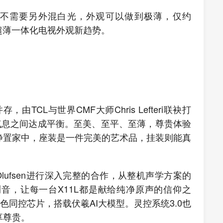
L X11L不需要另外混白光，外观可以做到极薄，仅约
引领超薄一体化电视外观新趋势。
，由TCL与世界CMF大师Chris Lefteri联袂打
气息之间达成平衡。至美、至平、至薄，尊贵体验
静置家中，座装是一件完美的艺术品，挂装则能真
Olufsen进行深入完整的合作，从整机声学方案的
音，让每一台X11L都是献给纯净原声的信仰之
AI光色同控芯片，搭载伏羲AI大模型。灵控系统3.0也
享尊贵。