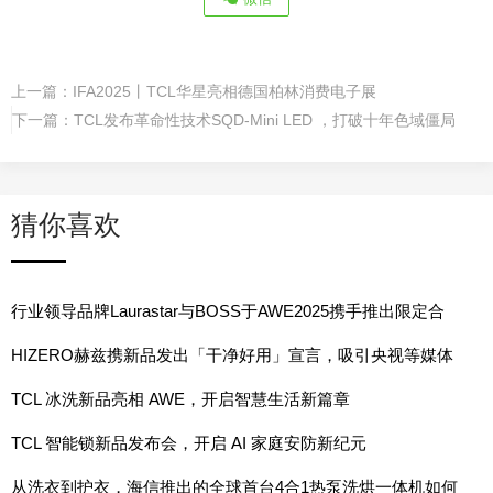
上一篇：
IFA2025丨TCL华星亮相德国柏林消费电子展
下一篇：
TCL发布革命性技术SQD-Mini LED ，打破十年色域僵局
猜你喜欢
行业领导品牌Laurastar与BOSS于AWE2025携手推出限定合
作系列
HIZERO赫兹携新品发出「干净好用」宣言，吸引央视等媒体
报道
TCL 冰洗新品亮相 AWE，开启智慧生活新篇章
TCL 智能锁新品发布会，开启 AI 家庭安防新纪元
从洗衣到护衣，海信推出的全球首台4合1热泵洗烘一体机如何