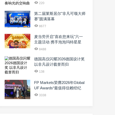
220
第二届莱斯居尔"非凡可颂大师
赛"圆满落幕
8677
麦当劳开启"喜欢您来玩"六一
主题活动 携手泡泡玛特星星
人，打造充满想象的童趣体验
8488
德国高仪闪耀2026德国设计奖
以非凡设计载誉而归
138
FP Markets荣膺2026年Global
UF Awards“最值得信赖经纪
商”
3338