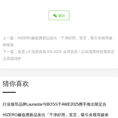
微信
上一篇：
HIZERO赫兹携新品发出「干净好用」宣言，吸引央视等媒
体报道
下一篇：
追觅 L9 洗烘套装 IFA 2025 全球首发！以尖端黑科技重新定
义高端洗护
猜你喜欢
行业领导品牌Laurastar与BOSS于AWE2025携手推出限定合
作系列
HIZERO赫兹携新品发出「干净好用」宣言，吸引央视等媒体