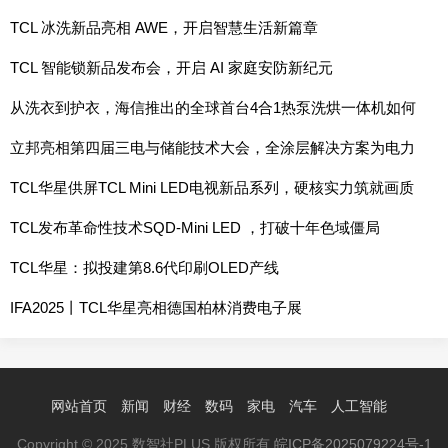
报道
TCL 冰洗新品亮相 AWE，开启智慧生活新篇章
TCL 智能锁新品发布会，开启 AI 家庭安防新纪元
从洗衣到护衣，海信推出的全球首台4合1热泵洗烘一体机如何
让生活更轻松？
立邦亮相第四届三电与储能技术大会，全涂层解决方案为电力
设备提供长效绿色防护
TCL华星供屏TCL Mini LED电视新品系列，硬核实力筑就画质
新巅峰
TCL发布革命性技术SQD-Mini LED ，打破十年色域僵局
TCL华星：拟投建第8.6代印刷OLED产线
IFA2025丨TCL华星亮相德国柏林消费电子展
网站首页
新闻
财经
数码
家电
汽车
人工智能
Copyright © 2025 数智社PLUS 版权所有
皖ICP备2025079224号-1