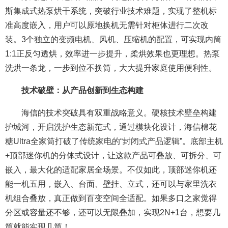
斯集成式热泵烘干系统，突破行业技术难题，实现了整机标
准高度嵌入，用户可以原地换机无需针对柜体进行二次改
装。3个独立的变频电机、风机、压缩机的配置，可实现内筒
1:1正反匀透烘，效率进一步提升，柔烘效果也更理想。热泵
洗烘一条龙，一步到位不换筒，大大提升家庭使用便利性。
技术破壁：从产品创新到生态构建
海信的技术突破具有双重战略意义。硬核技术壁垒构建
护城河，开启洗护生态新范式，通过模块化设计，海信棉花
糖Ultra全家筒打破了传统家电的“封闭式产品逻辑”。底部主机
+顶部迷你机的分体式设计，让这款产品可叠放、可拆分、可
嵌入，最大化的适配家居全场景。不仅如此，顶部迷你机还
能一机五用，嵌入、台面、壁挂、立式，还可以与家里洗衣
机组合叠放，真正做到百变空间全适配。如果多口之家觉得
分区或容量还不够，还可以无限叠加，实现2N+1台，想要几
筒就能实现几筒！