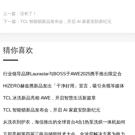
上一篇：没有了！
下一篇：
TCL 智能锁新品发布会，开启 AI 家庭安防新纪元
猜你喜欢
行业领导品牌Laurastar与BOSS于AWE2025携手推出限定合
作系列
HIZERO赫兹携新品发出「干净好用」宣言，吸引央视等媒体
报道
TCL 冰洗新品亮相 AWE，开启智慧生活新篇章
TCL 智能锁新品发布会，开启 AI 家庭安防新纪元
从洗衣到护衣，海信推出的全球首台4合1热泵洗烘一体机如何
让生活更轻松？
立邦亮相第四届三电与储能技术大会，全涂层解决方案为电力